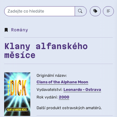
Přeskočit na hlavní obsah
Romány
Klany alfanského
měsíce
Originální název:
Clans of the Alphane Moon
Vydavatelství:
Leonardo - Ostrava
Rok vydání:
2000
Další produkt ostravských amatérů.