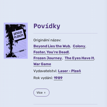
Povídky
Originální název:
Beyond Lies the Wub
Colony
Foster, You're Dead!
Frozen Journey
The Eyes Have It
War Game
Vydavatelství:
Laser - Plzeň
Rok vydání:
1989
Více