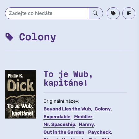
Přeskočit na hlavní obsah
Colony
To je Wub,
kapitáne!
Originální název:
Beyond Lies the Wub
Colony
Expendable
Meddler
Mr. Spaceship
Nanny
Out in the Garden
Paycheck