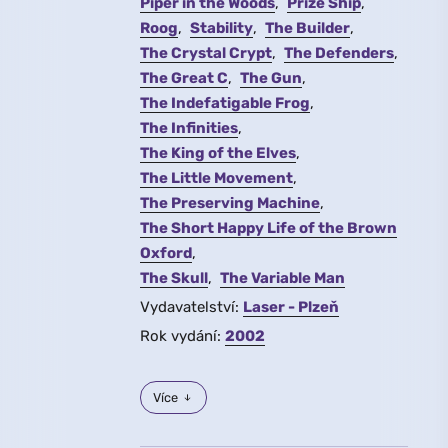
Piper in the Woods
Prize Ship
Roog
Stability
The Builder
The Crystal Crypt
The Defenders
The Great C
The Gun
The Indefatigable Frog
The Infinities
The King of the Elves
The Little Movement
The Preserving Machine
The Short Happy Life of the Brown
Oxford
The Skull
The Variable Man
Vydavatelství:
Laser - Plzeň
Rok vydání:
2002
Více