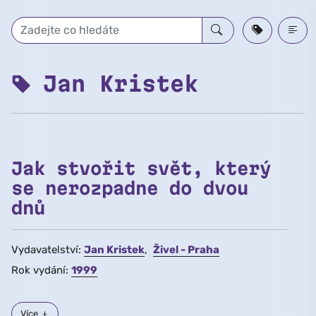
Přeskočit na hlavní obsah
Jan Kristek
Jak stvořit svět, který
se nerozpadne do dvou
dnů
Vydavatelství:
Jan Kristek
Živel - Praha
Rok vydání:
1999
Více