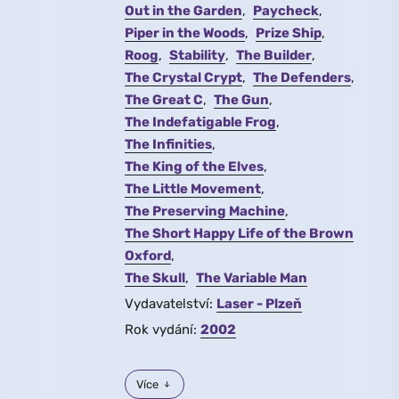
Out in the Garden
Paycheck
Piper in the Woods
Prize Ship
Roog
Stability
The Builder
The Crystal Crypt
The Defenders
The Great C
The Gun
The Indefatigable Frog
The Infinities
The King of the Elves
The Little Movement
The Preserving Machine
The Short Happy Life of the Brown
Oxford
The Skull
The Variable Man
Vydavatelství:
Laser - Plzeň
Rok vydání:
2002
Více