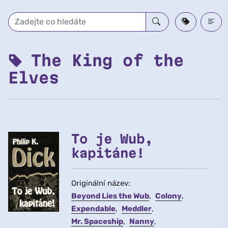
Přeskočit na hlavní obsah
The King of the
Elves
To je Wub,
kapitáne!
Originální název:
Beyond Lies the Wub
Colony
Expendable
Meddler
Mr. Spaceship
Nanny