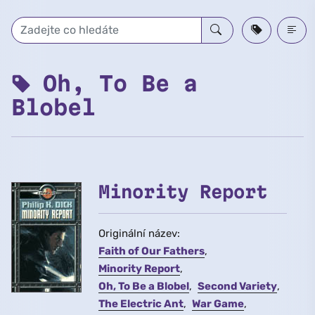
Přeskočit na hlavní obsah
Oh, To Be a
Blobel
Minority Report
Originální název:
Faith of Our Fathers
Minority Report
Oh, To Be a Blobel
Second Variety
The Electric Ant
War Game