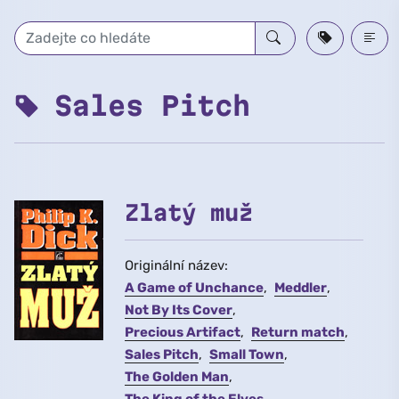
Přeskočit na hlavní obsah
Sales Pitch
Zlatý muž
Originální název:
A Game of Unchance
Meddler
Not By Its Cover
Precious Artifact
Return match
Sales Pitch
Small Town
The Golden Man