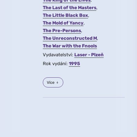
The King of the Elves
The Last of the Masters
The Little Black Box
The Mold of Yancy
The Pre-Persons
The Unreconstructed M
The War with the Fnools
Vydavatelství:
Laser - Plzeň
Rok vydání:
1995
Více