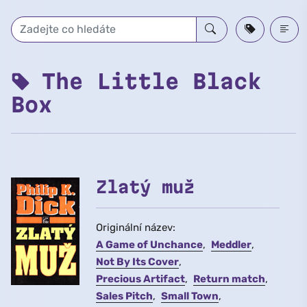
Přeskočit na hlavní obsah
The Little Black
Box
Zlatý muž
Originální název:
A Game of Unchance
Meddler
Not By Its Cover
Precious Artifact
Return match
Sales Pitch
Small Town