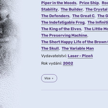
Piper in the Woods
Prize Ship
Ro
Stability
The Builder
The Crystal
The Defenders
The Great C
The 
The Indefatigable Frog
The Infinit
The King of the Elves
The Little 
The Preserving Machine
The Short Happy Life of the Brown
The Skull
The Variable Man
Vydavatelství:
Laser - Plzeň
Rok vydání:
2002
Více