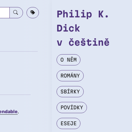
Philip K.
Dick
v češtině
O NĚM
ROMÁNY
SBÍRKY
POVÍDKY
endable
ESEJE