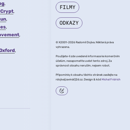
og
FILMY
 Crypt
Gun
ODKAZY
ies
Movement
© X2001-2026 Radomil Dojiva. Některá práva
vyhrazena.
 Oxford
Použijete-li zde uvedené informace ke komerčním
účelům, nezapomeňte uvést tento zdroj. Za
správnost obsahu neručím, nejsem robot.
Připomínky k obsahu těchto stránek zasílejte na
rdojiva(zavináč)2d.cz. Design & kód
Michal Fridrich