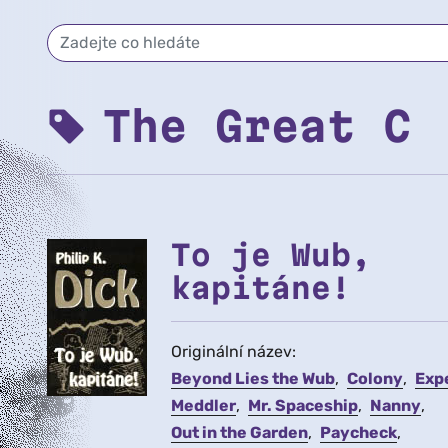
The Great C
To je Wub,
kapitáne!
Originální název:
Beyond Lies the Wub
Colony
Exp
Meddler
Mr. Spaceship
Nanny
Out in the Garden
Paycheck