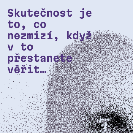
Přeskočit na hlavní obsah
Skutečnost je
to, co
nezmizí, když
v to
přestanete
věřit…