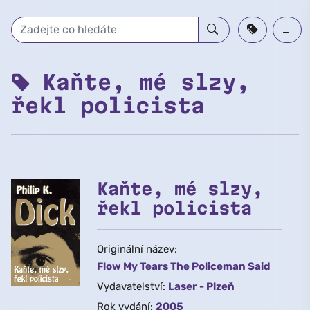
Přeskočit na hlavní obsah
Kaňte, mé slzy,
řekl policista
Kaňte, mé slzy,
řekl policista
Originální název:
Flow My Tears The Policeman Said
Vydavatelství:
Laser - Plzeň
Rok vydání:
2005