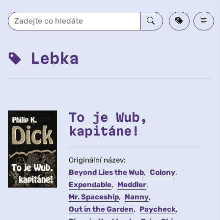
Přeskočit na hlavní obsah
Lebka
To je Wub,
kapitáne!
Originální název:
Beyond Lies the Wub
Colony
Expendable
Meddler
Mr. Spaceship
Nanny
Out in the Garden
Paycheck