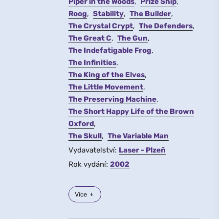
Piper in the Woods
Prize Ship
Roog
Stability
The Builder
The Crystal Crypt
The Defenders
The Great C
The Gun
The Indefatigable Frog
The Infinities
The King of the Elves
The Little Movement
The Preserving Machine
The Short Happy Life of the Brown
Oxford
The Skull
The Variable Man
Vydavatelství:
Laser - Plzeň
Rok vydání:
2002
Více