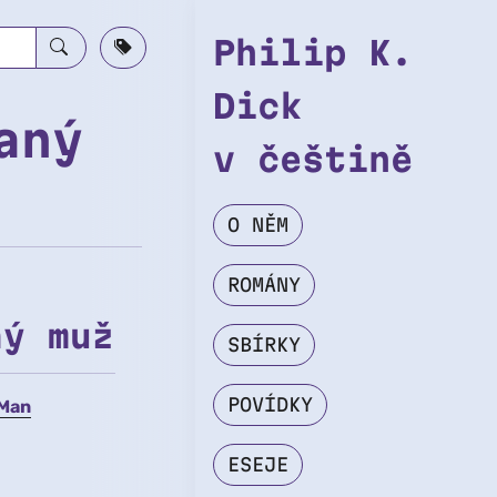
Philip K.
Dick
aný
v češtině
O NĚM
ROMÁNY
ný muž
SBÍRKY
POVÍDKY
 Man
ESEJE