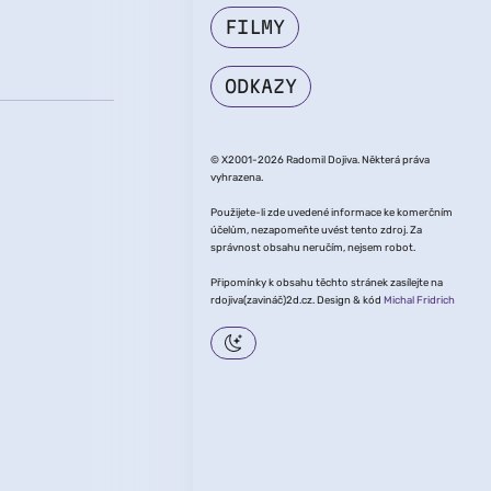
FILMY
ODKAZY
© X2001-2026 Radomil Dojiva. Některá práva
vyhrazena.
Použijete-li zde uvedené informace ke komerčním
účelům, nezapomeňte uvést tento zdroj. Za
správnost obsahu neručím, nejsem robot.
Připomínky k obsahu těchto stránek zasílejte na
rdojiva(zavináč)2d.cz. Design & kód
Michal Fridrich