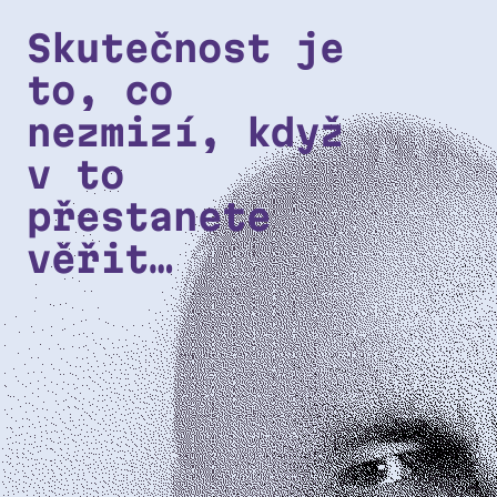
Přeskočit na hlavní obsah
Skutečnost je
to, co
nezmizí, když
v to
přestanete
věřit…