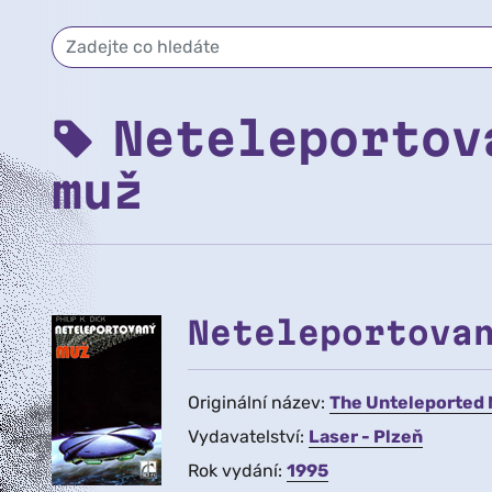
Neteleportov
muž
Neteleportova
Originální název:
The Unteleported
Vydavatelství:
Laser - Plzeň
Rok vydání:
1995