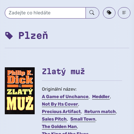
Přeskočit na hlavní obsah
Plzeň
Zlatý muž
Originální název:
A Game of Unchance
Meddler
Not By Its Cover
Precious Artifact
Return match
Sales Pitch
Small Town
The Golden Man