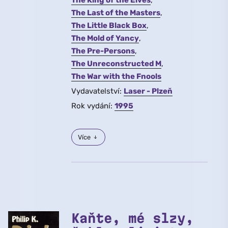
The King of the Elves
The Last of the Masters
The Little Black Box
The Mold of Yancy
The Pre-Persons
The Unreconstructed M
The War with the Fnools
Vydavatelství:
Laser - Plzeň
Rok vydání:
1995
Více
Kaňte, mé slzy,