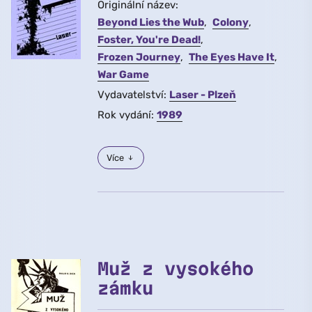
Originální název:
Beyond Lies the Wub
Colony
Foster, You're Dead!
Frozen Journey
The Eyes Have It
War Game
Vydavatelství:
Laser - Plzeň
Rok vydání:
1989
Více
Muž z vysokého
zámku