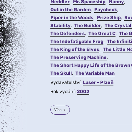
Meddler
Mr. Spaceship
Nanny
Out in the Garden
Paycheck
Piper in the Woods
Prize Ship
Ro
Stability
The Builder
The Crystal
The Defenders
The Great C
The 
The Indefatigable Frog
The Infinit
The King of the Elves
The Little 
The Preserving Machine
The Short Happy Life of the Brown
The Skull
The Variable Man
Vydavatelství:
Laser - Plzeň
Rok vydání:
2002
Více