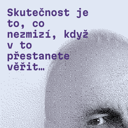
Přeskočit na hlavní obsah
Skutečnost je
to, co
nezmizí, když
v to
přestanete
věřit…