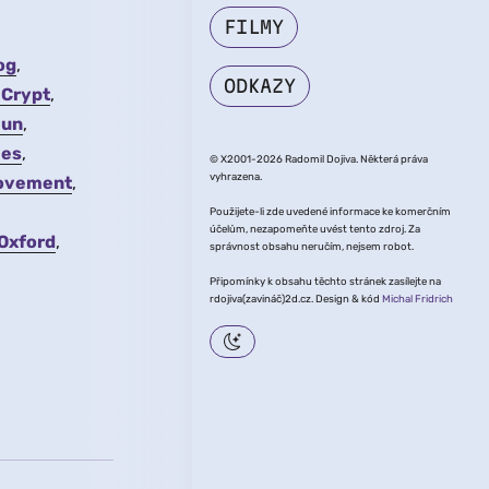
FILMY
og
ODKAZY
 Crypt
Gun
ies
© X2001-2026 Radomil Dojiva. Některá práva
vyhrazena.
Movement
Použijete-li zde uvedené informace ke komerčním
účelům, nezapomeňte uvést tento zdroj. Za
 Oxford
správnost obsahu neručím, nejsem robot.
Připomínky k obsahu těchto stránek zasílejte na
rdojiva(zavináč)2d.cz. Design & kód
Michal Fridrich