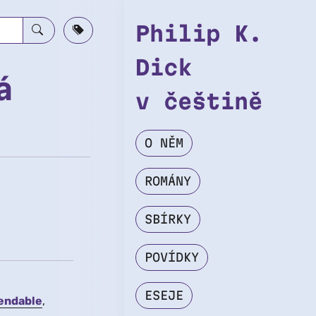
Philip K.
Dick
á
v češtině
O NĚM
ROMÁNY
SBÍRKY
POVÍDKY
ESEJE
endable