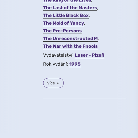
The King of the Elves
The Last of the Masters
The Little Black Box
The Mold of Yancy
The Pre-Persons
The Unreconstructed M
The War with the Fnools
Vydavatelství:
Laser - Plzeň
Rok vydání:
1995
Více