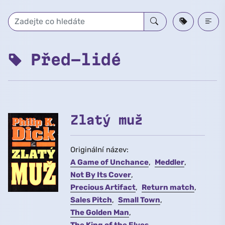
Přeskočit na hlavní obsah
Před-lidé
Zlatý muž
Originální název:
A Game of Unchance
Meddler
Not By Its Cover
Precious Artifact
Return match
Sales Pitch
Small Town
The Golden Man