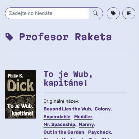
Přeskočit na hlavní obsah
Profesor Raketa
To je Wub,
kapitáne!
Originální název:
Beyond Lies the Wub
Colony
Expendable
Meddler
Mr. Spaceship
Nanny
Out in the Garden
Paycheck