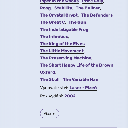
Piper in the Woods
Prize Ship
Roog
Stability
The Builder
The Crystal Crypt
The Defenders
The Great C
The Gun
The Indefatigable Frog
The Infinities
The King of the Elves
The Little Movement
The Preserving Machine
The Short Happy Life of the Brown
Oxford
The Skull
The Variable Man
Vydavatelství:
Laser - Plzeň
Rok vydání:
2002
Více