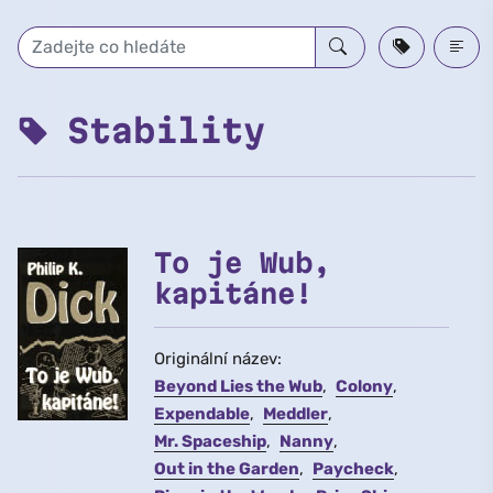
Přeskočit na hlavní obsah
Stability
To je Wub,
kapitáne!
Originální název:
Beyond Lies the Wub
Colony
Expendable
Meddler
Mr. Spaceship
Nanny
Out in the Garden
Paycheck