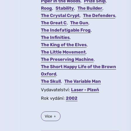
Piper in the Woods
Prize Ship
Roog
Stability
The Builder
The Crystal Crypt
The Defenders
The Great C
The Gun
The Indefatigable Frog
The Infinities
The King of the Elves
The Little Movement
The Preserving Machine
The Short Happy Life of the Brown
Oxford
The Skull
The Variable Man
Vydavatelství:
Laser - Plzeň
Rok vydání:
2002
Více