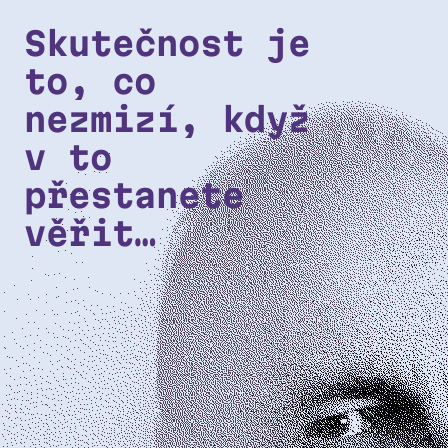
Přeskočit na hlavní obsah
Skutečnost je
to, co
nezmizí, když
v to
přestanete
věřit…