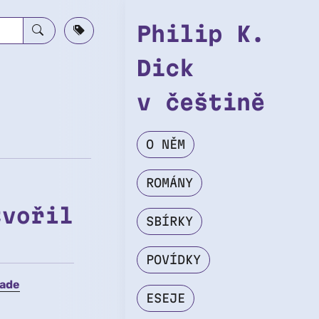
Philip K.
Dick
v češtině
O NĚM
ROMÁNY
tvořil
SBÍRKY
POVÍDKY
Made
ESEJE