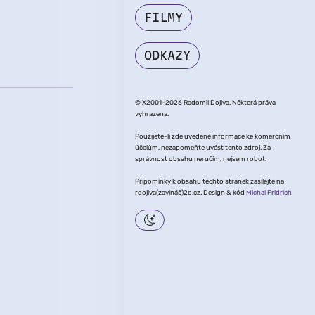
FILMY
ODKAZY
© X2001-2026 Radomil Dojiva. Některá práva
vyhrazena.
Použijete-li zde uvedené informace ke komerčním
účelům, nezapomeňte uvést tento zdroj. Za
správnost obsahu neručím, nejsem robot.
Připomínky k obsahu těchto stránek zasílejte na
rdojiva(zavináč)2d.cz. Design & kód
Michal Fridrich