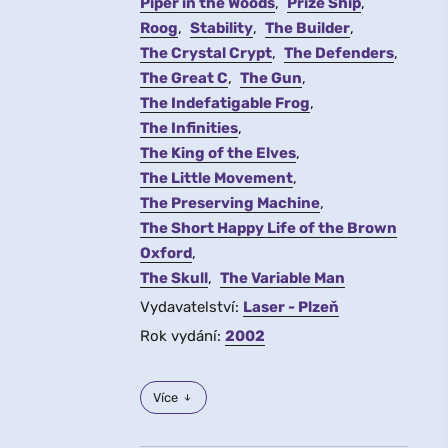
Piper in the Woods
Prize Ship
Roog
Stability
The Builder
The Crystal Crypt
The Defenders
The Great C
The Gun
The Indefatigable Frog
The Infinities
The King of the Elves
The Little Movement
The Preserving Machine
The Short Happy Life of the Brown
Oxford
The Skull
The Variable Man
Vydavatelství:
Laser - Plzeň
Rok vydání:
2002
Více