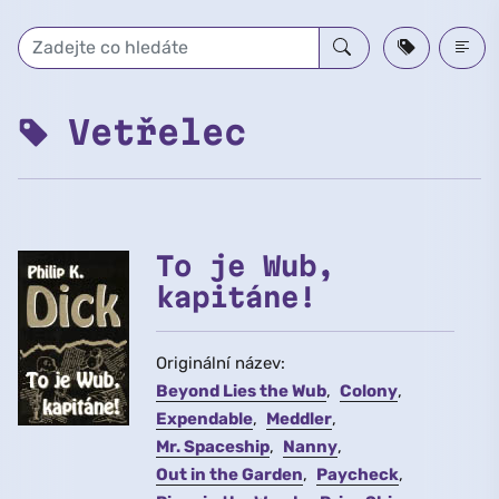
Přeskočit na hlavní obsah
Vetřelec
To je Wub,
kapitáne!
Originální název:
Beyond Lies the Wub
Colony
Expendable
Meddler
Mr. Spaceship
Nanny
Out in the Garden
Paycheck