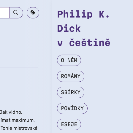
Philip K.
Dick
v češtině
O NĚM
ROMÁNY
SBÍRKY
POVÍDKY
Jak vidno,
ždímat maximum,
ESEJE
. Tohle mistrovské