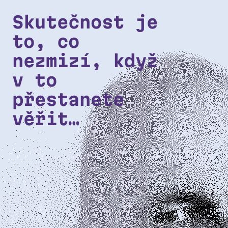
Přeskočit na hlavní obsah
Skutečnost je
to, co
nezmizí, když
v to
přestanete
věřit…