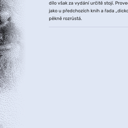
dílo však za vydání určitě stojí. Prove
jako u předchozích knih a řada „dick
pěkně rozrůstá.