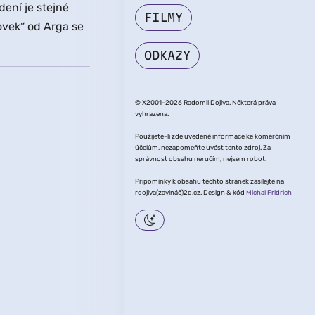
dení je stejné
FILMY
ovek“ od Arga se
ODKAZY
© X2001-2026 Radomil Dojiva. Některá práva
vyhrazena.
Použijete-li zde uvedené informace ke komerčním
účelům, nezapomeňte uvést tento zdroj. Za
správnost obsahu neručím, nejsem robot.
Připomínky k obsahu těchto stránek zasílejte na
rdojiva(zavináč)2d.cz. Design & kód
Michal Fridrich