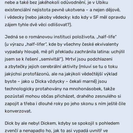
nebe a také bez jakéhokoli odůvodnění, je v Ubiku
existenciální nejistota pevně ukotvena – a nejen dějově,
i vědecky (nebo jakoby vědecky: kdo kdy v SF měl opravdu
zájem tyhle dvě věci odlišovat?).
Jedná se o románovou instituci položivota, „half-life“
(u výrazu „half-lifer“, kde by všechny české ekvivalenty
vypadaly hloupě, mě při překladu zachránila latina: uchýlil
jsem se k řešení „semivitál“). Mrtví jsou podchlazeni
a zbytečky jejich cerebrální aktivity (mluví se tu o toku
jakýchsi protofázonů, ale na jakýkoli vědečtější výklad
byste – jako u Dicka vždycky – čekali marně) jsou
technologicky protahovány na mnohonásobek, takže
pozůstalí mohou občas přicházet, drahého zesnulého si
zapojit a třeba i dlouhé roky po jeho skonu s ním ještě čile
konverzovat.
Dick by ale nebyl Dickem, kdyby se spokojil s pohledem
zvenčí a nenapadlo ho, jak to asi vypadá uvnitř ve