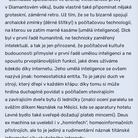
v Diamantovém věku), bude vlastně také připomínat nějaké
groteskní, záměrné retro. Už tím, že se tu bizarně spojují
archaické zmínky (děrné štítky!) s počítačovou technologií,
na kterou se zatím marně kasáme (umělá inteligence). Dick
byl v první řadě humanitně, ne technicky zaměřený
intelektuál, a tak je jen přirozené, že počítačové kultuře
budoucnosti přimyslel v první řadě umělou inteligenci a ne
spoustu prvoplánovějších funkcí, jaké dnes užíváme
kdekdo díky internetu. Jeho umělá inteligence se ovšem
nazývá jinak: homeostatická entita. To je jakýsi duch ve
stroji, který dřepí v každém křápu: díky tomu si může
hrdina duchaplně povídat s počítačem otevírajícím
a zavírajícím dveře bytu či ledničky (znalci ocení paralelu se
svěžím dílkem Neználek na Měsíci, kde se aparatury hotelu
Levné bydlo také sveřepě dožadují plateb mincemi). Deus
ex machina se uvelebil i v „hominfech“, homeoinformačních
přístrojích, ale to je jediný a rudimentární náznak titánské