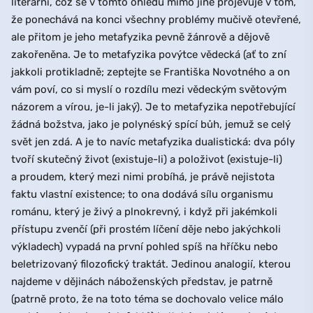
literární, což se v tomto ohledu mimo jiné projevuje v tom,
že ponechává na konci všechny problémy mučivě otevřené,
ale přitom je jeho metafyzika pevně žánrově a dějově
zakořeněna. Je to metafyzika povýtce vědecká (ať to zní
jakkoli protikladně; zeptejte se Františka Novotného a on
vám poví, co si myslí o rozdílu mezi vědeckým světovým
názorem a vírou, je-li jaký). Je to metafyzika nepotřebující
žádná božstva, jako je polynéský spící bůh, jemuž se celý
svět jen zdá. A je to navíc metafyzika dualistická: dva póly
tvoří skutečný život (existuje-li) a položivot (existuje-li)
a proudem, který mezi nimi probíhá, je právě nejistota
faktu vlastní existence; to ona dodává sílu organismu
románu, který je živý a plnokrevný, i když při jakémkoli
přístupu zvenčí (při prostém líčení děje nebo jakýchkoli
výkladech) vypadá na první pohled spíš na hříčku nebo
beletrizovaný filozofický traktát. Jedinou analogií, kterou
najdeme v dějinách náboženských představ, je patrně
(patrně proto, že na toto téma se dochovalo velice málo