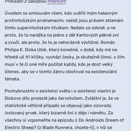
Převzato z časopisu
Interkom
Úvodem se omlouvám všem, kdo uvěřili mým halasným
protiintošským proklamacím, načež jsou právem zklamáni
tímto superintošským titulkem. Nedalo se odolat: a ne
proto, že ta narážka na jedno z děl Kantových pěkně zní
a zvučí, ale proto, že to je nehorázně výstižné. Román
Philipa K. Dicka Ubik, který konečně, v době, kdy má na
hřbetě už tři křížky, vychází česky, je skutečně čímsi, s čím
musí v té či oné míře počítat každý, kdo je dost velký
šílenec, aby se v tomto žánru obořoval na existenciální
témata.
Pochybnostmi o existenci světa i o existenci vlastní je
Dickovo dílo prolezlé jako červotočem. Zvláštní je, že ve
statistické většině případů se objevují jako cizorodý,
izolovaný prvek, který bizarně ční z děje i námětu. Za
všechny si vzpomeňte na epizodu z Do Androids Dream of
Electric Sheep? (z Blade Runnera, chcete-li), v níž se