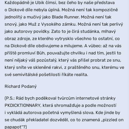
Každopádně je Ubik čímsi, bez čeho by naše představa
o Dickově díle nebyla úplná. Možná není tak kompozičně
jednolitý a mučivý jako Blade Runner. Možná není tak
snový, jako Muž z Vysokého zámku. Možná není tak perlivý
jako autorovy povídky. Zato to je čirá studánka, mlhavý
obraz zdroje, ze kterého vytrysklo všechno to ostatní, co
na Dickově díle obdivujeme a milujeme. A vůbec: až na vás
příště promluví Bůh, pouvažujte chvilku i nad tím, jestli to
není nějaký váš pozůstalý, který vás přišel probrat ze snu,
který sníte ve skleněné rakvi, z praštěného snu, kterému ve
své semivitálské pošetilosti říkáte realita.
Richard Podaný
(P.S.: Rád bych poděkoval tvůrcům internetové stránky
PKDICKTIONNARY, která shromažďuje a podle možností
i vykládá autorova početná vymyšlená slova. Kde jinde by
se chudák překladatel dozvěděl, co to znamená „pizzled on
papapot“?)