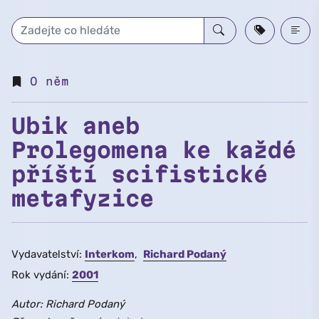
Přeskočit na hlavní obsah
O něm
Ubik aneb
Prolegomena ke každé
příští scifistické
metafyzice
Vydavatelství:
Interkom
Richard Podaný
Rok vydání:
2001
Autor: Richard Podaný