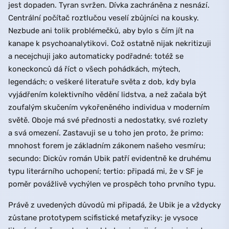
jest dopaden. Tyran svržen. Dívka zachráněna z nesnází.
Centrální počítač roztlučou veselí zbůjníci na kousky.
Nezbude ani tolik problémečků, aby bylo s čím jít na
kanape k psychoanalytikovi. Což ostatně nijak nekritizuji
a necejchuji jako automaticky podřadné: totéž se
koneckonců dá říct o všech pohádkách, mýtech,
legendách; o veškeré literatuře světa z dob, kdy byla
vyjádřením kolektivního vědění lidstva, a než začala být
zoufalým skučením vykořeněného individua v moderním
světě. Oboje má své přednosti a nedostatky, své rozlety
a svá omezení. Zastavuji se u toho jen proto, že primo:
mnohost forem je základním zákonem našeho vesmíru;
secundo: Dickův román Ubik patří evidentně ke druhému
typu literárního uchopení; tertio: připadá mi, že v SF je
poměr povážlivě vychýlen ve prospěch toho prvního typu.
Právě z uvedených důvodů mi připadá, že Ubik je a vždycky
zůstane prototypem scifistické metafyziky: je vysoce