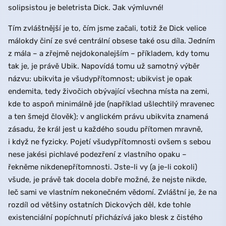
solipsistou je beletrista Dick. Jak výmluvné!
Tím zvláštnější je to, čím jsme začali, totiž že Dick velice
málokdy činí ze své centrální obsese také osu díla. Jedním
z mála – a zřejmě nejdokonalejším – příkladem, kdy tomu
tak je, je právě Ubik. Napovídá tomu už samotný výběr
názvu: ubikvita je všudypřítomnost; ubikvist je opak
endemita, tedy živočich obývající všechna místa na zemi,
kde to aspoň minimálně jde (například ušlechtilý mravenec
a ten šmejd člověk); v anglickém právu ubikvita znamená
zásadu, že král jest u každého soudu přítomen mravně,
i když ne fyzicky. Pojetí všudypřítomnosti ovšem s sebou
nese jakési pichlavé podezření z vlastního opaku –
řekněme nikdenepřítomnosti. Jste-li vy (a je-li cokoli)
všude, je právě tak docela dobře možné, že nejste nikde,
leč sami ve vlastním nekonečném vědomí. Zvláštní je, že na
rozdíl od většiny ostatních Dickových děl, kde tohle
existenciální popíchnutí přicházívá jako blesk z čistého