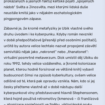
prokázaných a jasných faktů) keltské pojetí „spojených
nádob“ Světa a Jinosvěta, mezi kterými lidská duše
neustále kmitá jako v nějakém eschatologickém
pingpongovém zápase.
Zábavné je, že kromě metafyziky je Ubik vlastné svého
druhu úvodem i ke kyberpunku. Kdyby román nevznikl
v době předpočítačové (přesněji před osobními počítači),
určitě by autora velice lechtalo nazvat propojené zásvětí
semivitálů nějak jako „nekronet“ nebo „thanatonet“:
virtuální posmrtné metaverzum. Dick umístil děj Ubiku do
roku 1992, tehdy velice vzdáleného, a (kromě kolonizace
planet, kterou hodně forsíroval ve většině knih) vybavil
budoucnost čímsi na způsob kyberkultury, ovšem velice
odlišné od té, která pak opravdu vznikla. Nám, kdo si jej
česky přečteme vlastně až v době nástupu další
kyberpunkové vlny představované hlavně Stephensonem,
která hojně používá retromotivy (kmenová – či frančízová
– atomizace společnosti ve Sněhu, viktoriánské prvky