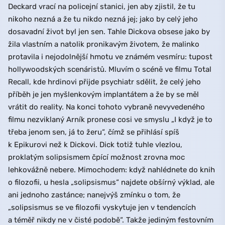
Deckard vrací na policejní stanici, jen aby zjistil, že tu
nikoho nezná a že tu nikdo nezná jej; jako by celý jeho
dosavadní život byl jen sen. Tahle Dickova obsese jako by
žila vlastním a natolik pronikavým životem, že malinko
protavila i nejodolnější hmotu ve známém vesmíru: tupost
hollywoodských scenáristů. Mluvím o scéně ve filmu Total
Recall, kde hrdinovi přijde psychiatr sdělit, že celý jeho
příběh je jen myšlenkovým implantátem a že by se měl
vrátit do reality. Na konci tohoto vybraně nevyvedeného
filmu nezviklaný Arník pronese cosi ve smyslu „I když je to
třeba jenom sen, já to žeru“, čímž se přihlásí spíš
k Epikurovi než k Dickovi. Dick totiž tuhle vlezlou,
proklatým solipsismem čpící možnost zrovna moc
lehkovážně nebere. Mimochodem: když nahlédnete do knih
o filozofii, u hesla „solipsismus“ najdete obšírný výklad, ale
ani jednoho zastánce; nanejvýš zmínku o tom, že
„solipsismus se ve filozofii vyskytuje jen v tendencích
a téměř nikdy ne v čisté podobě“. Takže jediným festovním