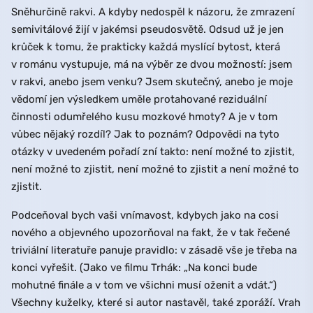
Sněhurčině rakvi. A kdyby nedospěl k názoru, že zmrazení
semivitálové žijí v jakémsi pseudosvětě. Odsud už je jen
krůček k tomu, že prakticky každá myslící bytost, která
v románu vystupuje, má na výběr ze dvou možností: jsem
v rakvi, anebo jsem venku? Jsem skutečný, anebo je moje
vědomí jen výsledkem uměle protahované reziduální
činnosti odumřelého kusu mozkové hmoty? A je v tom
vůbec nějaký rozdíl? Jak to poznám? Odpovědi na tyto
otázky v uvedeném pořadí zní takto: není možné to zjistit,
není možné to zjistit, není možné to zjistit a není možné to
zjistit.
Podceňoval bych vaši vnímavost, kdybych jako na cosi
nového a objevného upozorňoval na fakt, že v tak řečené
triviální literatuře panuje pravidlo: v zásadě vše je třeba na
konci vyřešit. (Jako ve filmu Trhák: „Na konci bude
mohutné finále a v tom ve všichni musí oženit a vdát.“)
Všechny kuželky, které si autor nastavěl, také zporáží. Vrah