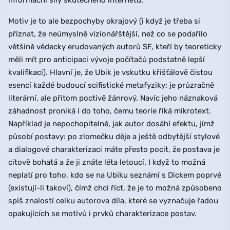
informační síly skutečného internetu.
Motiv je to ale bezpochyby okrajový (i když je třeba si
přiznat, že neúmyslně vizionářštější, než co se podařilo
většině vědecky erudovaných autorů SF, kteří by teoreticky
měli mít pro anticipaci vývoje počítačů podstatně lepší
kvalifikaci). Hlavní je, že Ubik je vskutku křišťálově čistou
esencí každé budoucí scifistické metafyziky: je průzračně
literární, ale přitom poctivě žánrový. Navíc jeho náznaková
záhadnost proniká i do toho, čemu teorie říká mikrotext.
Například je nepochopitelné, jak autor dosáhl efektu, jímž
působí postavy: po zlomečku děje a ještě odbytější stylové
a dialogové charakterizaci máte přesto pocit, že postava je
citově bohatá a že ji znáte léta letoucí. I když to možná
neplatí pro toho, kdo se na Ubiku seznámí s Dickem poprvé
(existují-li takoví), čímž chci říct, že je to možná způsobeno
spíš znalostí celku autorova díla, které se vyznačuje řadou
opakujících se motivů i prvků charakterizace postav.