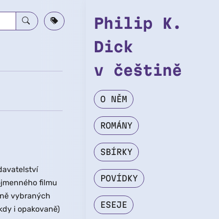
Philip K.
Dick
v češtině
O NĚM
ROMÁNY
SBÍRKY
davatelství
POVÍDKY
nojmenného filmu
tně vybraných
ESEJE
ěkdy i opakovaně)