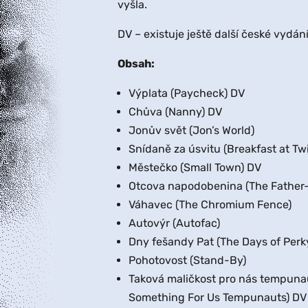
vyšla.
DV – existuje ještě další české vydání
Obsah:
Výplata (Paycheck) DV
Chůva (Nanny) DV
Jonův svět (Jon’s World)
Snídaně za úsvitu (Breakfast at Twi
Městečko (Small Town) DV
Otcova napodobenina (The Father-
Váhavec (The Chromium Fence)
Autovýr (Autofac)
Dny fešandy Pat (The Days of Perk
Pohotovost (Stand-By)
Taková maličkost pro nás tempunau
Something For Us Tempunauts) DV