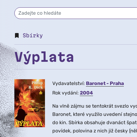
Sbírky
Výplata
Vydavatelství:
Baronet - Praha
Rok vydání:
2004
Na vlně zájmu se tentokrát svezlo vy
Baronet, které využilo uvedení stej
do kin. Sbírka obsahuje dvanáct špa
povídek, polovina z nich již česky (n