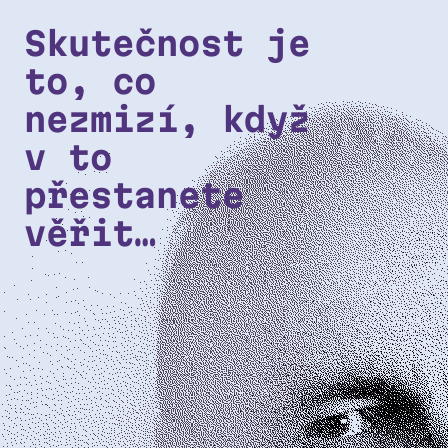
Přeskočit na hlavní obsah
Skutečnost je
to, co
nezmizí, když
v to
přestanete
věřit…