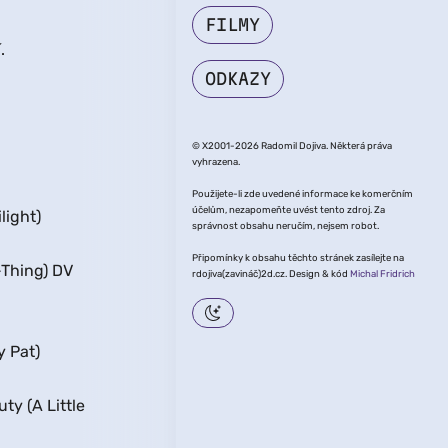
FILMY
.
ODKAZY
© X2001-2026 Radomil Dojiva. Některá práva
vyhrazena.
Použijete-li zde uvedené informace ke komerčním
účelům, nezapomeňte uvést tento zdroj. Za
light)
správnost obsahu neručím, nejsem robot.
Připomínky k obsahu těchto stránek zasílejte na
Thing) DV
rdojiva(zavináč)2d.cz. Design & kód
Michal Fridrich
y Pat)
ty (A Little