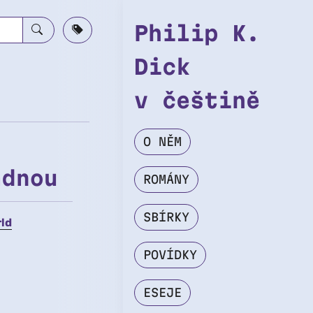
Philip K.
Dick
v češtině
O NĚM
ádnou
ROMÁNY
SBÍRKY
ld
POVÍDKY
ESEJE