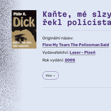
Kaňte, mé slz
řekl policist
Originální název:
Flow My Tears The Policeman Said
Vydavatelství:
Laser - Plzeň
Rok vydání:
2005
Více