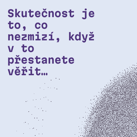
Přeskočit na hlavní obsah
Skutečnost je
to, co
nezmizí, když
v to
přestanete
věřit…