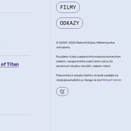
FILMY
ODKAZY
u
© X2001-2026 Radomil Dojiva. Některá práva
vyhrazena.
Použijete-li zde uvedené informace ke komerčním
účelům, nezapomeňte uvést tento zdroj. Za
of Titan
správnost obsahu neručím, nejsem robot.
Připomínky k obsahu těchto stránek zasílejte na
rdojiva(zavináč)2d.cz. Design & kód
Michal Fridrich