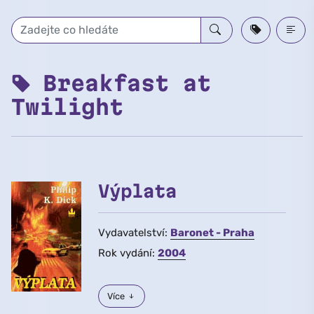
Přeskočit na hlavní obsah
Breakfast at
Twilight
Výplata
Vydavatelství:
Baronet - Praha
Rok vydání:
2004
Více