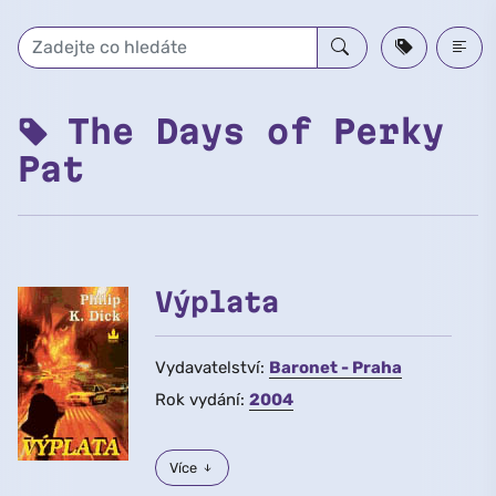
Přeskočit na hlavní obsah
The Days of Perky
Pat
Výplata
Vydavatelství:
Baronet - Praha
Rok vydání:
2004
Více