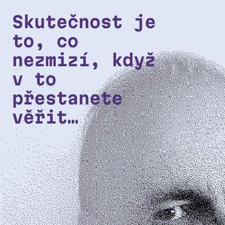
Přeskočit na hlavní obsah
Skutečnost je
to, co
nezmizí, když
v to
přestanete
věřit…