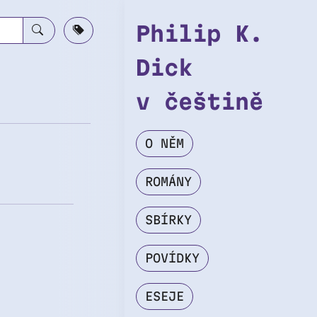
Philip K.
Dick
v češtině
O NĚM
ROMÁNY
SBÍRKY
POVÍDKY
ESEJE