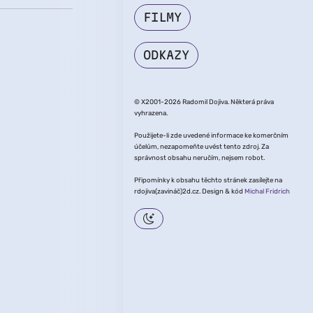
FILMY
ODKAZY
© X2001-2026 Radomil Dojiva. Některá práva
vyhrazena.
Použijete-li zde uvedené informace ke komerčním
účelům, nezapomeňte uvést tento zdroj. Za
správnost obsahu neručím, nejsem robot.
Připomínky k obsahu těchto stránek zasílejte na
rdojiva(zavináč)2d.cz. Design & kód
Michal Fridrich